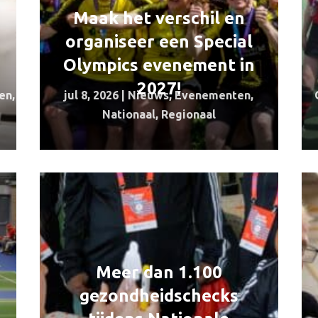
Maak het verschil en
organiseer een Special
Olympics evenement in
2027!
den
,
jul 8, 2026
|
Nieuws
,
Evenementen
,
Nationaal
,
Regionaal
Meer dan 1.100
gezondheidschecks