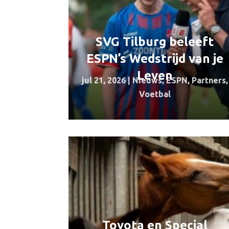
SVG Tilburg beleeft
ESPN’s Wedstrijd van je
Leven
jul 21, 2026
|
Nieuws
,
ESPN
,
Partners
,
Voetbal
Toyota en Special