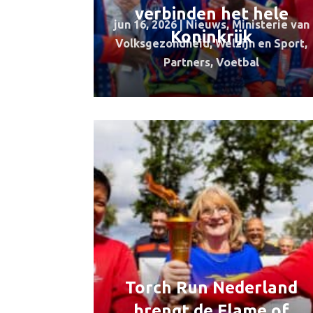
verbinden het hele
jun 16, 2026
|
Nieuws
,
Ministerie van
Koninkrijk
Volksgezondheid, Welzijn en Sport
,
Partners
,
Voetbal
Torch Run Nederland
brengt de Flame of