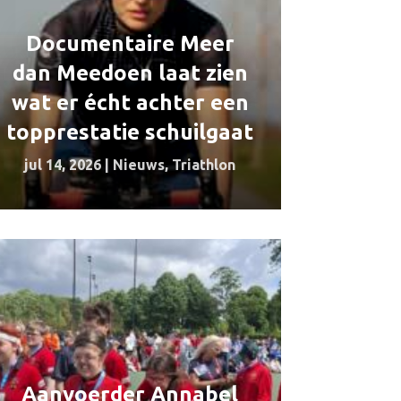
Documentaire Meer
dan Meedoen laat zien
wat er écht achter een
topprestatie schuilgaat
jul 14, 2026
|
Nieuws
,
Triathlon
Aanvoerder Annabel