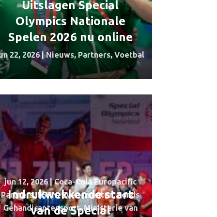
Uitslagen Special
Olympics Nationale
Spelen 2026 nu online
un 22, 2026
|
Nieuws
,
Partners
,
Voetbal
jun 12, 2026
|
Coca-Cola Europacific
Indrukwekkende start
Partners
,
ESPN
,
Evenementen
,
Fonds
Gehandicaptensport
,
Ministerie van
van de Special