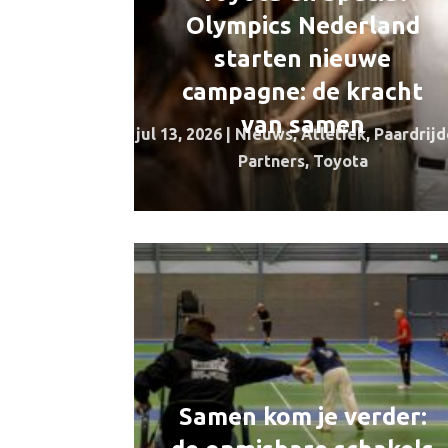
Olympics Nederland
starten nieuwe
campagne: de kracht
van samen
jul 13, 2026
|
Nieuws
,
Atletiek
,
Paardrij
Partners
,
Toyota
Samen kom je verder: