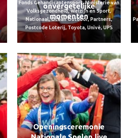
Fonds Gehandicaptensport
,
Ministerie van
onvergetelijke
Volksgezondheid, Welzijn en Sport
,
momenten
Nationaal
,
Ocean Outdoor
,
Partners
,
Pa
Postcode Loterij
,
Toyota
,
Univé
,
UPS
Openingsceremonie
Nationale Spelen live