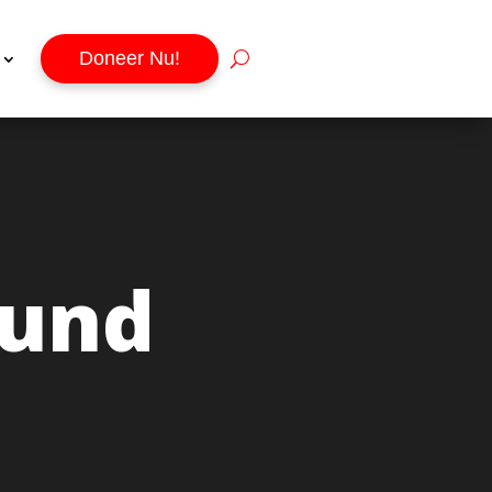
Doneer Nu!
ound