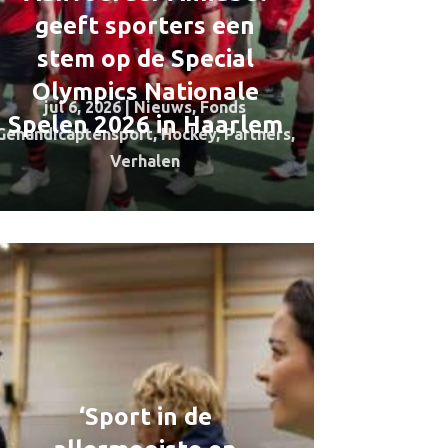
geeft sporters een
stem op de Special
Olympics Nationale
jul 6, 2026
|
Nieuws
,
Fonds
Spelen 2026 in Haarlem
Gehandicaptensport
,
Hockey
,
Partners
,
Verhalen
‘Sport in de