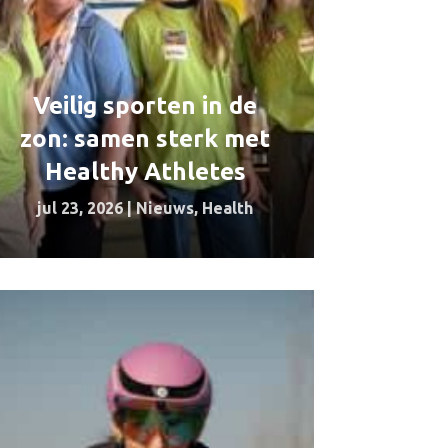
Veilig sporten in de
zon: samen sterk met
Healthy Athletes
jul 23, 2026
|
Nieuws
,
Health