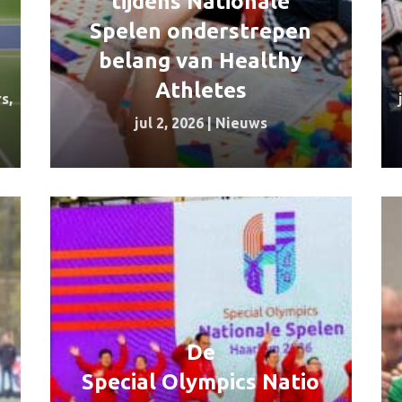
tijdens Nationale
Spelen onderstrepen
belang van Healthy
Athletes
rs
,
jul 2, 2026
|
Nieuws
De
Special Olympics Natio