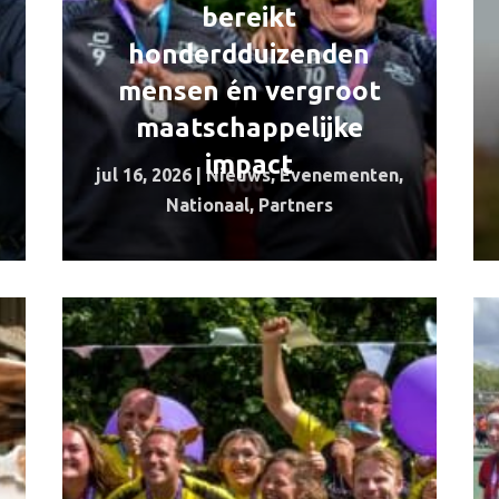
bereikt
honderdduizenden
mensen én vergroot
maatschappelijke
impact
jul 16, 2026
|
Nieuws
,
Evenementen
,
Nationaal
,
Partners