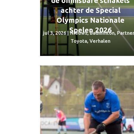
de onmisbare schakels
achter de Special
Olympics Nationale
Spelen 2026
jul 3, 2026
|
Nieuws
,
Badminton
,
Partne
Toyota
,
Verhalen