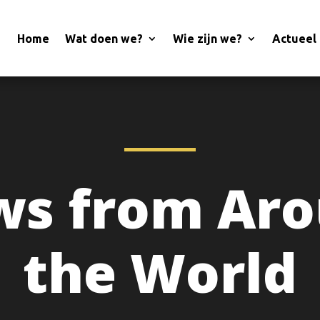
Home
Wat doen we?
Wie zijn we?
Actueel
s from Ar
the World