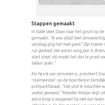
Stappen gemaakt
In Italië skiet Daan naar het goud op 
gemaakt.
“Ik was altijd heel zenuwachti
vandaag ging het heel goed.”
Zijn traine
run geskied. We waren vorig jaar in Brienz
start staat. Hij maakt het dan te groot v
lekker skiën.”
Als hij vrij van zenuwen is, presteert Da
‘stalmeester’ op de boerderij in Eemdijk w
pretparkfanaat.
“Dat vind ik misschien w
vaakst geweest.”
Moeder Marjan legt uit
extra knap is aangezien hij niet kan lezen 