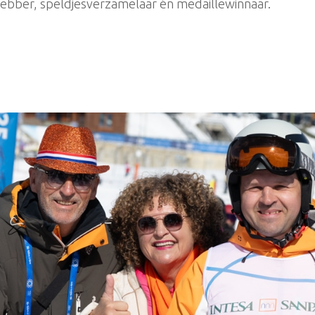
hebber, speldjesverzamelaar én medaillewinnaar.