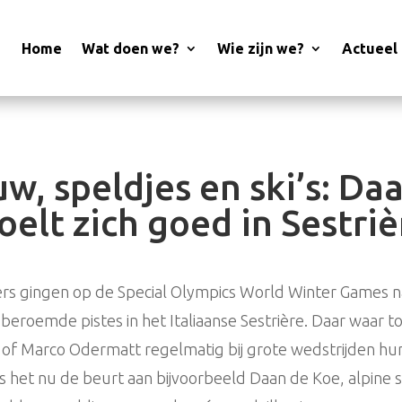
Home
Wat doen we?
Wie zijn we?
Actueel
w, speldjes en ski’s: Da
oelt zich goed in Sestriè
iërs gingen op de Special Olympics World Winter Games 
eroemde pistes in het Italiaanse Sestrière. Daar waar to
 of Marco Odermatt regelmatig bij grote wedstrijden hu
 het nu de beurt aan bijvoorbeeld Daan de Koe, alpine s