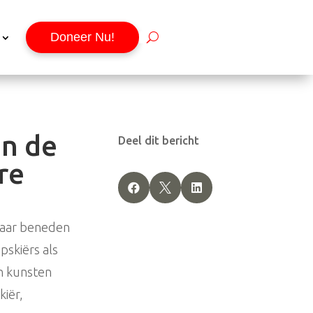
Doneer Nu!
an de
Deel dit bericht
re



naar beneden
pskiërs als
n kunsten
kiër,