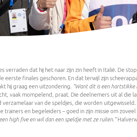
jes verraden dat hij het naar zijn zin heeft in Italië. De s
 de eerste finales geschoren. En dat terwijl zijn scheera
kt hij graag een uitzondering.
“Want dit is een hartstikke
cht, vaak mompelend, praat. Die deelnemers uit al die lan
ed verzamelaar van de speldjes, die worden uitgewisseld
 trainers en begeleiders – goed in zijn missie om zoveel
een high five en wil dan een speldje met ze ruilen.”
Halverwe