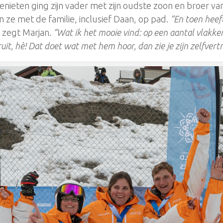
nieten ging zijn vader met zijn oudste zoon en broer v
en ze met de familie, inclusief Daan, op pad.
“En toen heeft
, zegt Marjan.
“Wat ik het mooie vind: op een aantal vlakken
eruit, hè! Dat doet wat met hem hoor, dan zie je zijn zelfver