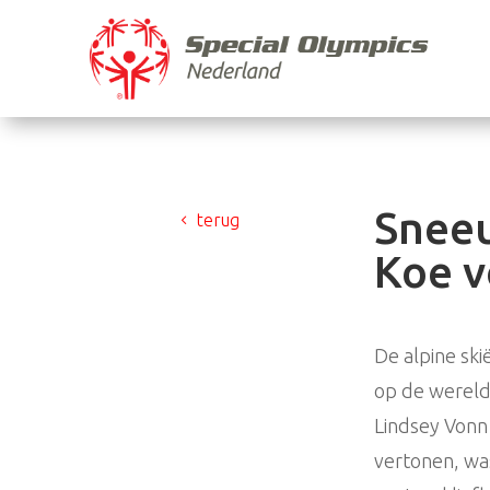
Sneeu
terug
Koe v
De alpine sk
op de wereldb
Lindsey Vonn
vertonen, was