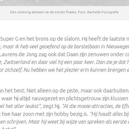
Een uitzinnig skiteam na de eerste finales. Foto: Rachelle Fotografie
de Super G en het brons op de slalom. Hij heeft de laats
g, maar ik heb veel geoefend op de borstelbaan in Nieuwegei
r Laurens de Jong zag ook dat Daan zijn zenuwen onder c
, Zwitserland en daar viel hij een paar keer. Dan zie je dat
oor zichzelf. Nu hebben we het plezier erin kunnen brengen 
an het best. Niet alleen op de piste, maar ook daarbuiten.
aar hij altijd nauwgezet en plichtsgetrouw zijn klussen uitv
el het aller leukst”
, zegt hij.
“Al die mooie attracties, de Eft
 hoe haar zoon met zijn hobby bezig is.
“Hij houdt alles bi
en schrijven. Maar hij weet bij wijze van spreken als eerste 