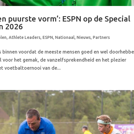
 en puurste vorm’: ESPN op de Special
n 2026
alen
,
Athlete Leaders
,
ESPN
,
Nationaal
,
Nieuws
,
Partners
is binnen voordat de meeste mensen goed en wel doorhebb
l voor het gemak, de vanzelfsprekendheid en het plezier
t voetbaltoernooi van de...