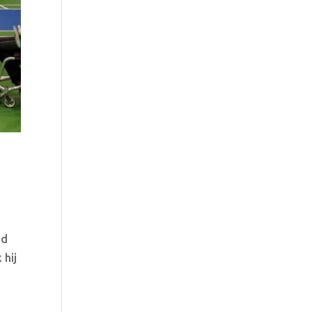
nd
 hij