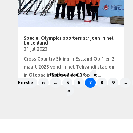
Special Olympics sporters strijden in het
buitenland
31 jul 2023
Cross Country Skiing in Estland Op 1 en 2
maart 2023 vond in het Tehvandi stadion
in Otepää in Estland de Europese...
Pagina 7 van 12
«
Eerste
«
...
5
6
7
8
9
...
»