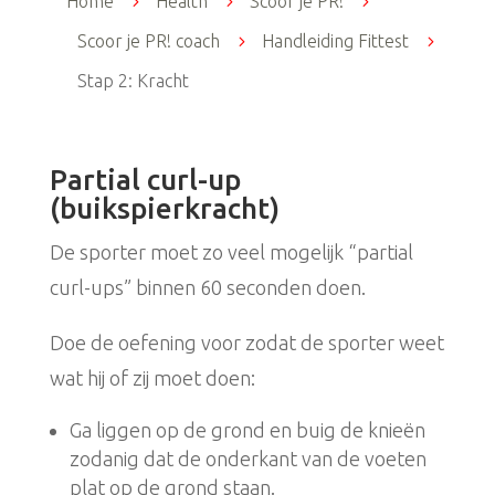
Home
5
Health
5
Scoor je PR!
5
Scoor je PR! coach
5
Handleiding Fittest
5
Stap 2: Kracht
Partial curl-up
(buikspierkracht)
De sporter moet zo veel mogelijk “partial
curl-ups” binnen 60 seconden doen.
Doe de oefening voor zodat de sporter weet
wat hij of zij moet doen:
Ga liggen op de grond en buig de knieën
zodanig dat de onderkant van de voeten
plat op de grond staan.