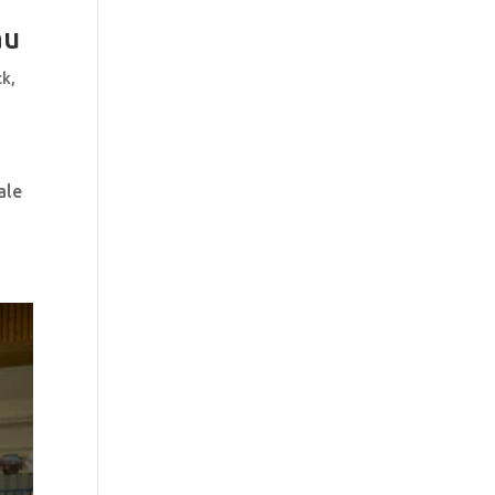
au
ck
,
ale