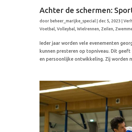
Achter de schermen: Spor
door
beheer_marijke_special
|
dec 5, 2023
|
Ver
Voetbal
,
Volleybal
,
Wielrennen
,
Zeilen
,
Zwemm
Ieder jaar worden vele evenementen georg
kunnen presteren op topniveau. Dit geeft
en persoonlijke ontwikkeling. Zij worden m