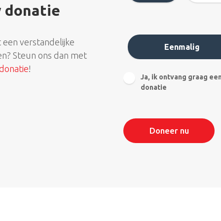
r
 donatie
a
g
F
*
r
t een verstandelijke
Eenmalig
e
en? Steun ons dan met
q
donatie
!
u
I
Ja, ik ontvang graag ee
e
k
donatie
n
w
t
i
i
l
e
g
*
Doneer nu
r
a
a
g
o
p
d
e
h