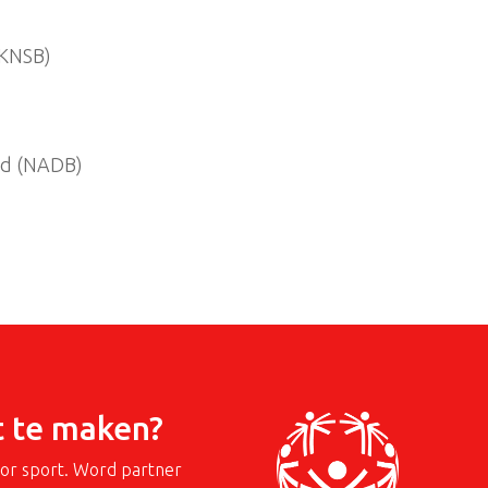
(KNSB)
nd (NADB)
t te maken?
oor sport. Word partner