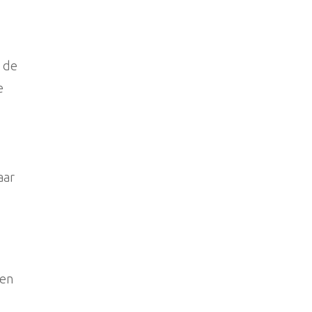
n de
e
aar
sen