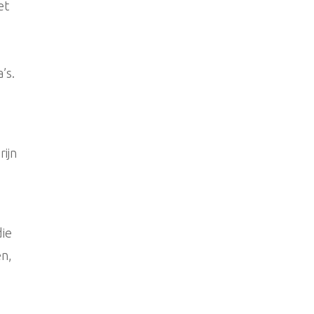
et
’s.
rijn
die
en,