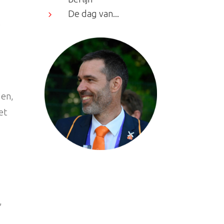
De dag van...
5
n
den,
et
,