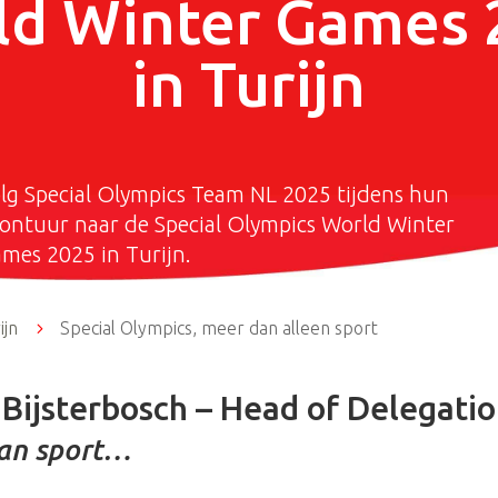
ld Winter Games 
in Turijn
lg Special Olympics Team NL 2025 tijdens hun
ontuur naar de Special Olympics World Winter
mes 2025 in Turijn.
ijn
5
Special Olympics, meer dan alleen sport
Bijsterbosch – Head of Delegati
dan sport…