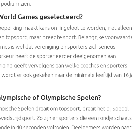
dpodium zien.
 World Games geselecteerd?
beperking maakt kans om ingeloot te worden, niet allee
geen topsport, maar breedte sport. Belangrijke voorwaard
s is wel dat vereniging en sporters zich serieus
oorkeur heeft de sporter eerder deelgenomen aan
niging geeft vervolgens aan welke coaches en sporters
t wordt er ook gekeken naar de minimale leeftijd van 16 j
ralympische of Olympische Spelen?
pische Spelen draait om topsport, draait het bij Special
dstrijdsport. Zo zijn er sporters die een rondje schaat
e ronde in 40 seconden voltooien. Deelnemers worden naar