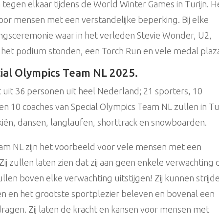
 tegen elkaar tijdens de World Winter Games in Turijn. H
or mensen met een verstandelijke beperking. Bij elke
ngsceremonie waar in het verleden Stevie Wonder, U2,
het podium stonden, een Torch Run en vele medal plaza
cial Olympics Team NL 2025.
uit 36 personen uit heel Nederland; 21 sporters, 10
en 10 coaches van Special Olympics Team NL zullen in Tu
e skiën, dansen, langlaufen, shorttrack en snowboarden.
eam NL zijn het voorbeeld voor vele mensen met een
ij zullen laten zien dat zij aan geen enkele verwachting 
llen boven elke verwachting uitstijgen! Zij kunnen strijd
en en het grootste sportplezier beleven en bovenal een
tdragen. Zij laten de kracht en kansen voor mensen met