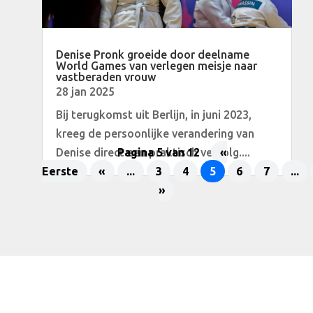
Denise Pronk groeide door deelname
World Games van verlegen meisje naar
vastberaden vrouw
28 jan 2025
Bij terugkomst uit Berlijn, in juni 2023,
kreeg de persoonlijke verandering van
Denise direct een praktisch vervolg....
Pagina 5 van 12
«
Eerste
«
...
3
4
5
6
7
...
»