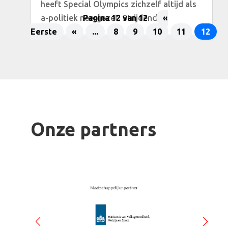
heeft Special Olympics zichzelf altijd als
a-politiek neergezet. Strijdend...
Pagina 12 van 12
«
Eerste
«
...
8
9
10
11
12
Onze partners