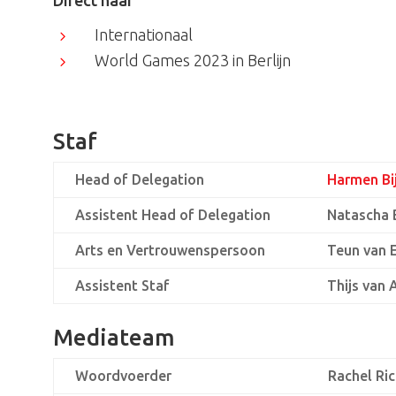
Direct naar
Internationaal
5
World Games 2023 in Berlijn
5
Staf
Head of Delegation
Harmen Bi
Assistent Head of Delegation
Natascha 
Arts en Vertrouwenspersoon
Teun van
Assistent Staf
Thijs van
Mediateam
Woordvoerder
Rachel Ri