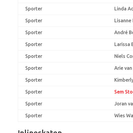
Sporter
Linda A
Sporter
Lisanne 
Sporter
André 
Sporter
Larissa 
Sporter
Niels Co
Sporter
Arie van
Sporter
Kimberl
Sporter
Sem St
Sporter
Joran v
Sporter
Wies Wa
Inlineskaten