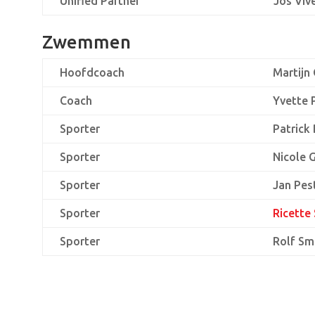
Unified Partner
Jos Viv
Zwemmen
Hoofdcoach
Martijn
Coach
Yvette
Sporter
Patrick
Sporter
Nicole 
Sporter
Jan Pe
Sporter
Ricette
Sporter
Rolf Sm