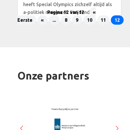
heeft Special Olympics zichzelf altijd als
a-politiek neergezet. Strijdend...
Pagina 12 van 12
«
Eerste
«
...
8
9
10
11
12
Onze partners