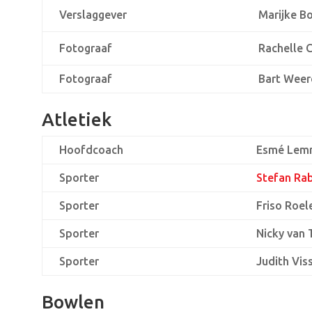
Verslaggever
Marijke B
Fotograaf
Rachelle 
Fotograaf
Bart Weer
Atletiek
Hoofdcoach
Esmé Lem
Sporter
Stefan Ra
Sporter
Friso Roel
Sporter
Nicky van 
Sporter
Judith Vis
Bowlen