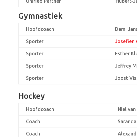
Unified Partner
Hubert-J
Gymnastiek
Hoofdcoach
Demi Jan
Sporter
Josefien 
Sporter
Esther K
Sporter
Jeffrey M
Sporter
Joost Vis
Hockey
Hoofdcoach
Niel van
Coach
Saranda
Coach
Alexand