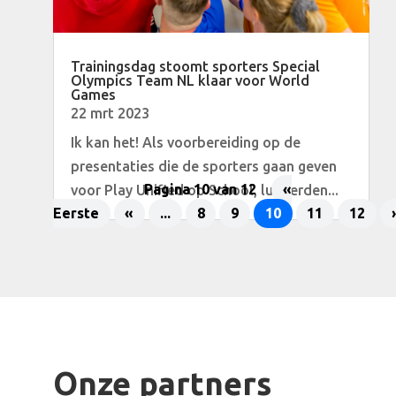
Trainingsdag stoomt sporters Special
Olympics Team NL klaar voor World
Games
22 mrt 2023
Ik kan het! Als voorbereiding op de
presentaties die de sporters gaan geven
voor Play Unified op School, luisterden...
Pagina 10 van 12
«
Eerste
«
...
8
9
10
11
12
Onze partners