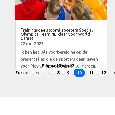
Trainingsdag stoomt sporters Special
Olympics Team NL klaar voor World
Games
22 mrt 2023
Ik kan het! Als voorbereiding op de
presentaties die de sporters gaan geven
voor Play Unified op School, luisterden...
Pagina 10 van 12
«
Eerste
«
...
8
9
10
11
12