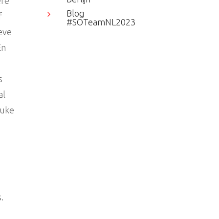
ere
Blog
5
f
#SOTeamNL2023
eve
En
s
al
euke
.