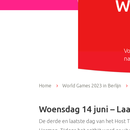
W
Vo
na
Home
5
World Games 2023 in Berlijn
5
Woensdag 14 juni – La
De derde en laatste dag van het Hos