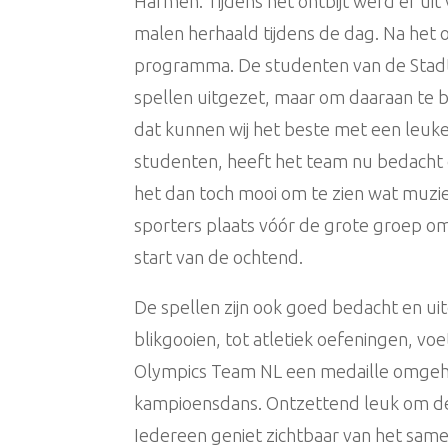
Harmen. Tijdens het ontbijt werd er ui
malen herhaald tijdens de dag. Na het on
programma. De studenten van de Stadt
spellen uitgezet, maar om daaraan te 
dat kunnen wij het beste met een leuke
studenten, heeft het team nu bedacht 
het dan toch mooi om te zien wat muzi
sporters plaats vóór de grote groep om
start van de ochtend.
De spellen zijn ook goed bedacht en ui
blikgooien, tot atletiek oefeningen, voet
Olympics Team NL een medaille omgeha
kampioensdans. Ontzettend leuk om de 
Iedereen geniet zichtbaar van het samen