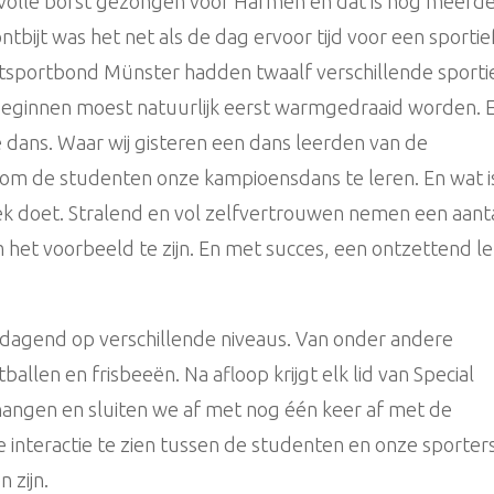
t volle borst gezongen voor Harmen en dat is nog meerd
tbijt was het net als de dag ervoor tijd voor een sportie
sportbond Münster hadden twaalf verschillende sporti
beginnen moest natuurlijk eerst warmgedraaid worden. 
 dans. Waar wij gisteren een dans leerden van de
om de studenten onze kampioensdans te leren. En wat i
ek doet. Stralend en vol zelfvertrouwen nemen een aant
 het voorbeeld te zijn. En met succes, een ontzettend l
tdagend op verschillende niveaus. Van onder andere
ballen en frisbeeën. Na afloop krijgt elk lid van Special
ngen en sluiten we af met nog één keer af met de
interactie te zien tussen de studenten en onze sporters
 zijn.