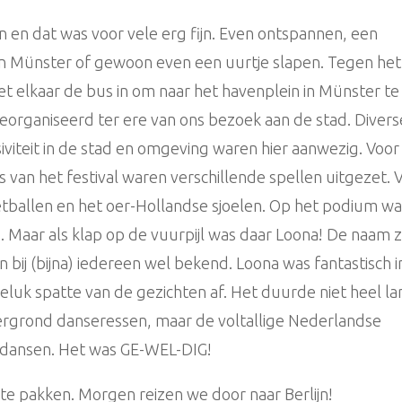
n en dat was voor vele erg fijn. Even ontspannen, een
n Münster of gewoon even een uurtje slapen. Tegen het
t elkaar de bus in om naar het havenplein in Münster te
 georganiseerd ter ere van ons bezoek aan de stad. Divers
usiviteit in de stad en omgeving waren hier aanwezig. Voor
s van het festival waren verschillende spellen uitgezet. 
voetballen en het oer-Hollandse sjoelen. Op het podium w
. Maar als klap op de vuurpijl was daar Loona! De naam z
ijn bij (bijna) iedereen wel bekend. Loona was fantastisch i
luk spatte van de gezichten af. Het duurde niet heel la
tergrond danseressen, maar de voltallige Nederlandse
 dansen. Het was GE-WEL-DIG!
n te pakken. Morgen reizen we door naar Berlijn!