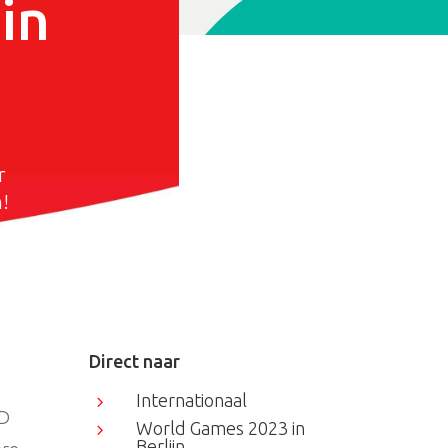
in
r
!
Direct naar
Internationaal
5
OD
World Games 2023 in
5
Berlijn