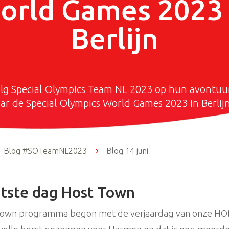
orld Games 2023 
Berlijn
lg Special Olympics Team NL 2023 op hun avontuu
ar de Special Olympics World Games 2023 in Berlijn
Blog #SOTeamNL2023
5
Blog 14 juni
atste dag Host Town
t Town programma begon met de verjaardag van onze H