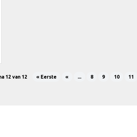
na 12 van 12
« Eerste
«
...
8
9
10
11