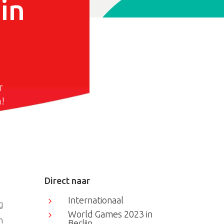
in
r
!
Direct naar
Internationaal
5
g
World Games 2023 in
5
h
Berlijn