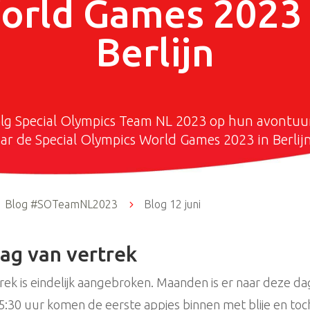
orld Games 2023 
Berlijn
lg Special Olympics Team NL 2023 op hun avontuu
ar de Special Olympics World Games 2023 in Berlijn
Blog #SOTeamNL2023
5
Blog 12 juni
ag van vertrek
rek is eindelijk aangebroken. Maanden is er naar deze da
5:30 uur komen de eerste appjes binnen met blije en toc