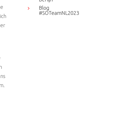
je
Blog
5
#SOTeamNL2023
ich
eer
e
n
ens
m.